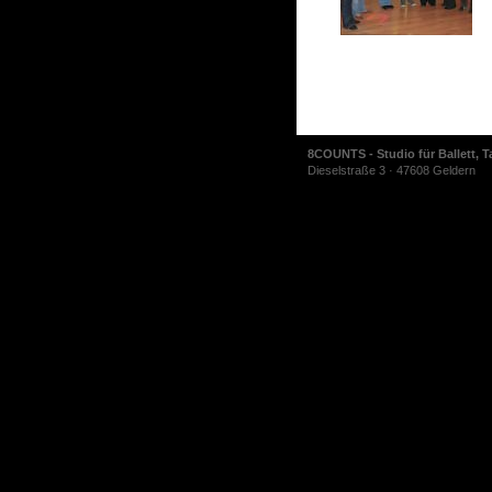
8COUNTS - Studio für Ballett, T
Dieselstraße 3 · 47608 Geldern