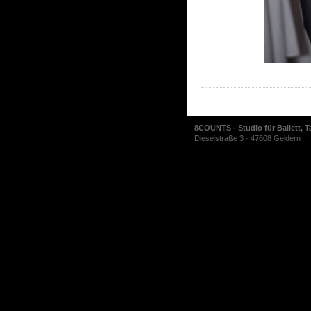
8COUNTS - Studio für Ballett, T
Dieselstraße 3 · 47608 Geldern