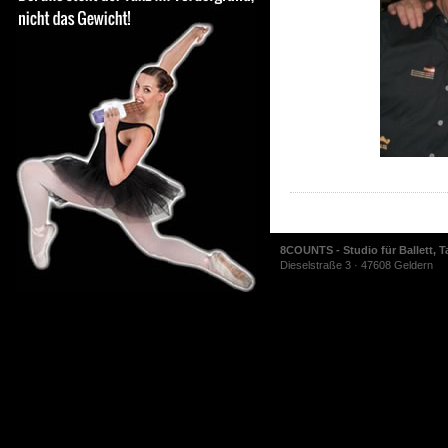
8COUNTS - Studio für Ballett, T
Dieselstraße 3 · 47608 Geldern