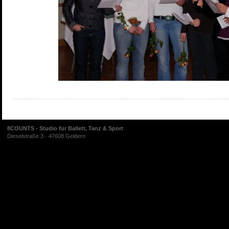
8COUNTS - Studio für Ballett, Tanz & Sport
Dieselstraße 3 · 47608 Geldern