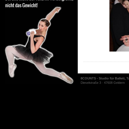
8COUNTS - Studio für Ballett, T
Dieselstraße 3 · 47608 Geldern