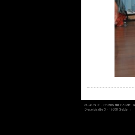
8COUNTS - Studio für Ballett, T
Dieselstraße 3 · 47608 Geldern