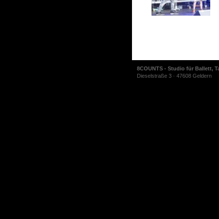
8COUNTS - Studio für Ballett, T
Dieselstraße 3 · 47608 Geldern