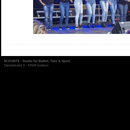
8COUNTS - Studio für Ballett, Tanz & Sport
Dieselstraße 3 · 47608 Geldern