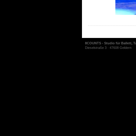
8COUNTS - Studio für Ballett, T
Dieselstraße 3 · 47608 Geldern