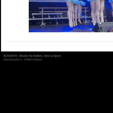
8COUNTS - Studio für Ballett, Tanz & Sport
Dieselstraße 3 · 47608 Geldern