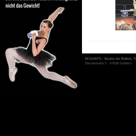
8COUNTS - Studio für Ballett, T
Dieselstraße 3 · 47608 Geldern