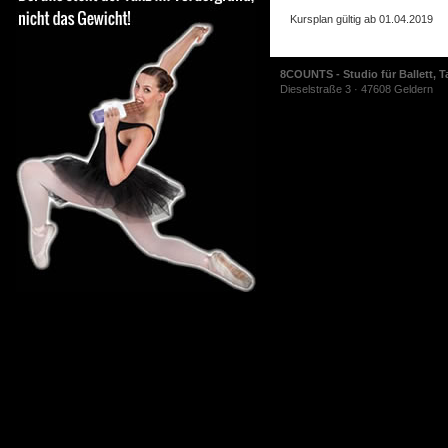
Kursplan gültig ab 01.04.2019
8COUNTS - Studio für Ballett, T
Dieselstraße 3 · 47608 Geldern