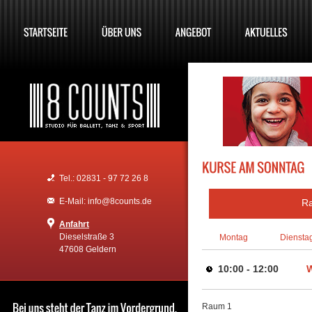
Tel.: 02831 - 97 72 26 8
E-Mail: info@8counts.de
R
Anfahrt
Dieselstraße 3
Montag
Diensta
47608 Geldern
10:00 - 12:00
W
Raum 1