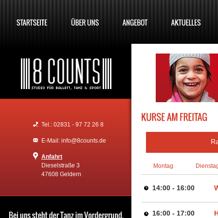
Tel.: 02831 - 97 72 26 8
E-Mail: info@8counts.de
R
Anfahrt
Dieselstraße 3
Montag
Diensta
47608 Geldern
14:00 - 16:00
W
16:00 - 17:00
H