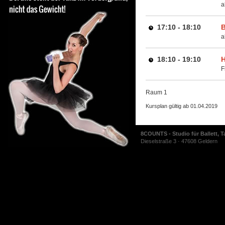
a
17:10 - 18:10
B
a
18:10 - 19:10
H
F
Raum 1
Kursplan gültig ab 01.04.2019
8COUNTS - Studio für Ballett, T
Dieselstraße 3 · 47608 Geldern