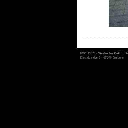
8COUNTS - Studio für Ballett, T
Dieselstraße 3 · 47608 Geldern