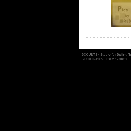
8COUNTS - Studio für Ballett, T
Dieselstraße 3 · 47608 Geldern