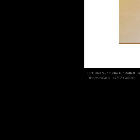
8COUNTS - Studio für Ballett, T
Dieselstraße 3 · 47608 Geldern