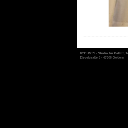
8COUNTS - Studio für Ballett, T
Dieselstraße 3 · 47608 Geldern