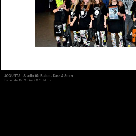
8COUNTS - Studio für Ballett, Tanz & Sport
Dieselstraße 3 · 47608 Geldern