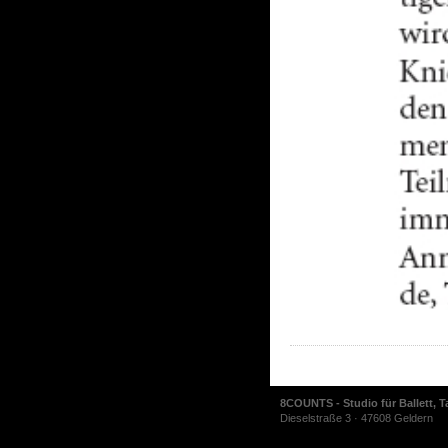
8COUNTS - Studio für Ballett, T
Dieselstraße 3 · 47608 Geldern