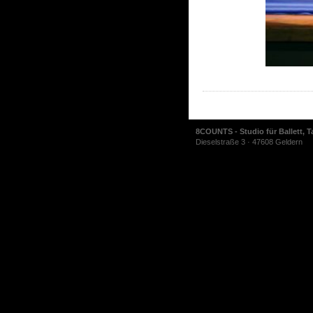
8COUNTS - Studio für Ballett, T
Dieselstraße 3 · 47608 Geldern