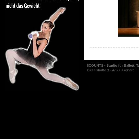
8COUNTS - Studio für Ballett, T
Dieselstraße 3 · 47608 Geldern