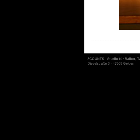
8COUNTS - Studio für Ballett, T
Dieselstraße 3 · 47608 Geldern