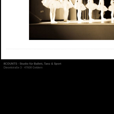
8COUNTS - Studio für Ballett, Tanz & Sport
Dieselstraße 3 · 47608 Geldern