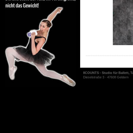
8COUNTS - Studio für Ballett, T
Dieselstraße 3 · 47608 Geldern