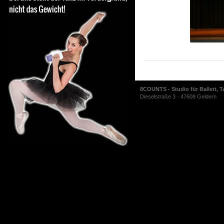
8COUNTS - Studio für Ballett, T
Dieselstraße 3 · 47608 Geldern