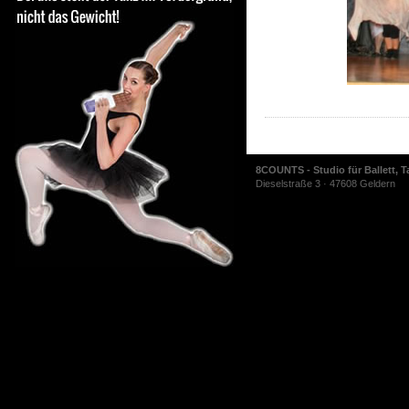
8COUNTS - Studio für Ballett, T
Dieselstraße 3 · 47608 Geldern