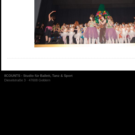
8COUNTS - Studio für Ballett, Tanz & Sport
Dieselstraße 3 · 47608 Geldern