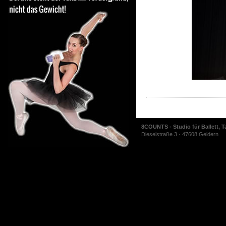
8COUNTS - Studio für Ballett, T
Dieselstraße 3 · 47608 Geldern