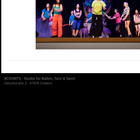
8COUNTS - Studio für Ballett, Tanz & Sport
Dieselstraße 3 · 47608 Geldern