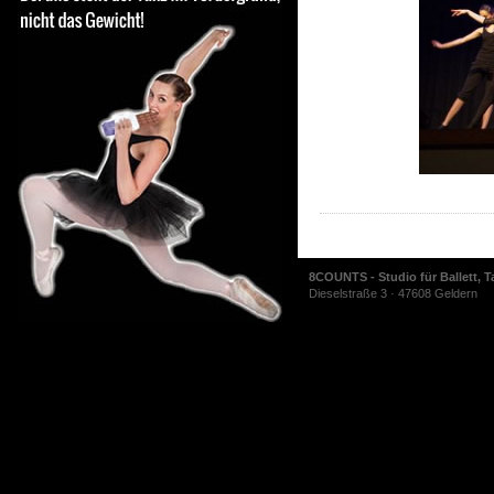
8COUNTS - Studio für Ballett, T
Dieselstraße 3 · 47608 Geldern