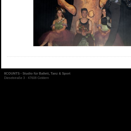
8COUNTS - Studio für Ballett, Tanz & Sport
Dieselstraße 3 · 47608 Geldern