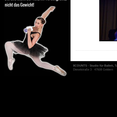
8COUNTS - Studio für Ballett, T
Dieselstraße 3 · 47608 Geldern