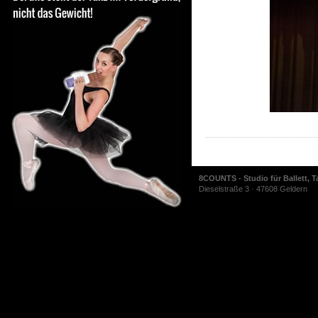
8COUNTS - Studio für Ballett, T
Dieselstraße 3 · 47608 Geldern