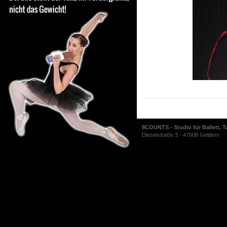
8COUNTS - Studio für Ballett, T
Dieselstraße 3 · 47608 Geldern