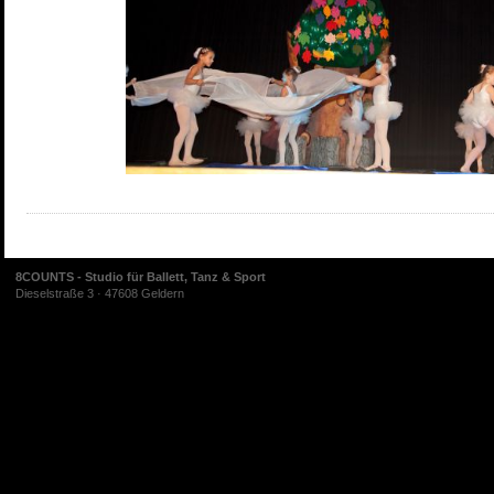
8COUNTS - Studio für Ballett, Tanz & Sport
Dieselstraße 3 · 47608 Geldern