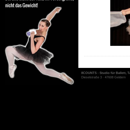
8COUNTS - Studio für Ballett, T
Dieselstraße 3 · 47608 Geldern