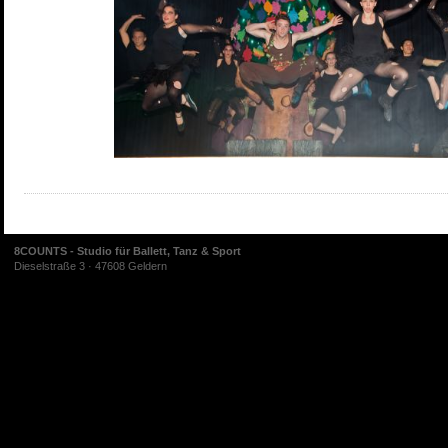
8COUNTS - Studio für Ballett, Tanz & Sport
Dieselstraße 3 · 47608 Geldern