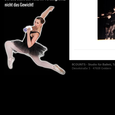
8COUNTS - Studio für Ballett, T
Dieselstraße 3 · 47608 Geldern