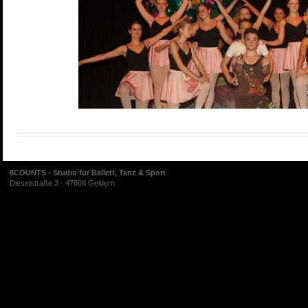
8COUNTS - Studio für Ballett, Tanz & Sport
Dieselstraße 3 · 47608 Geldern