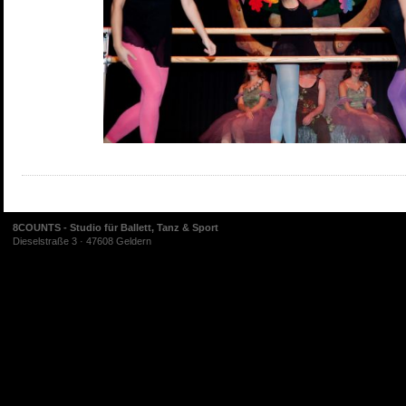
8COUNTS - Studio für Ballett, Tanz & Sport
Dieselstraße 3 · 47608 Geldern