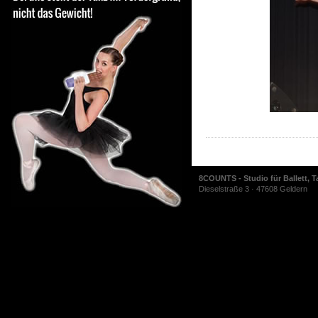
8COUNTS - Studio für Ballett, T
Dieselstraße 3 · 47608 Geldern