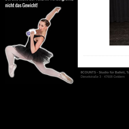
8COUNTS - Studio für Ballett, T
Dieselstraße 3 · 47608 Geldern